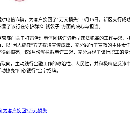
款”电信诈骗，为客户挽回了1万元损失；9月15日，新区支行成
显了该行在守护群众“钱袋子”方面的决心与担当。
监管部门关于打击治理电信网络诈骗新型违法犯罪的工作要求，持
角，以“因人施教”方式提增宣传成效，充分践行了宣教的主体责
”得到擦亮，仅9月份就拦截电诈三起，充分展现了该行职工的专
价值取向，主动践行金融工作的政治性、人民性，并积极响应反诈
动擦亮“四心银行”金字招牌。
 为客户挽回3万元损失