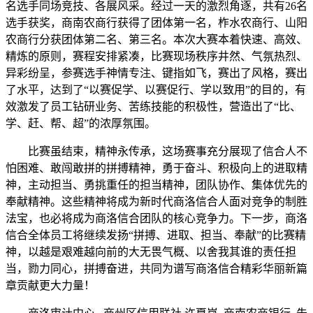
名选手同场竞技、各展风采。经过一天的激烈角逐，共有26名
选手获奖，商南农商行获得了团体第一名，柞水农商行、山阳
农商行分获团体第二名、第三名。本次大赛本着快速、高效、
精炼的原则，赛程安排紧凑，比赛现场秩序井然、气氛热烈、
异彩纷呈，参赛选手神情专注、键指如飞，赛出了风格，赛出
了水平，达到了“以赛促学、以赛促行、学以致用”的目的，有
效激发了员工钻研业务、苦练技能的积极性，营造出了“比、
学、赶、帮、超”的浓厚氛围。
比赛虽结束，精神永传承，这场赛事充分展现了信合人不
怕困难、敢闯敢拼的拼搏精神，勇于奋斗、积极向上的进取精
神，主动担当、勇挑重任的担当精神，团队协作、集体优先的
奉献精神。这些精神将成为新时代商洛信合人面对竞争的制胜
法宝，也必将成为商洛信合团队的核心竞争力。下一步，商洛
信合全体员工将继续发扬“拼搏、进取、担当、奉献”的比赛精
神，以越是艰难越向前的大无畏气概、以舍我其谁的责任担
当，勠力同心，拼搏奋进，共同为谱写商洛信合精彩华丽新篇
章贡献更大力量！